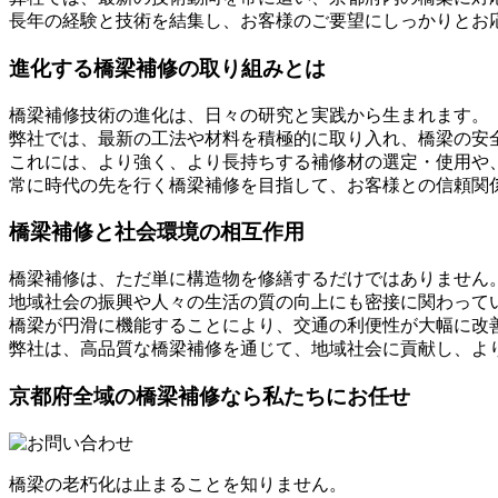
長年の経験と技術を結集し、お客様のご要望にしっかりとお
進化する橋梁補修の取り組みとは
橋梁補修技術の進化は、日々の研究と実践から生まれます。
弊社では、最新の工法や材料を積極的に取り入れ、橋梁の安
これには、より強く、より長持ちする補修材の選定・使用や
常に時代の先を行く橋梁補修を目指して、お客様との信頼関
橋梁補修と社会環境の相互作用
橋梁補修は、ただ単に構造物を修繕するだけではありません
地域社会の振興や人々の生活の質の向上にも密接に関わって
橋梁が円滑に機能することにより、交通の利便性が大幅に改
弊社は、高品質な橋梁補修を通じて、地域社会に貢献し、よ
京都府全域の橋梁補修なら私たちにお任せ
橋梁の老朽化は止まることを知りません。