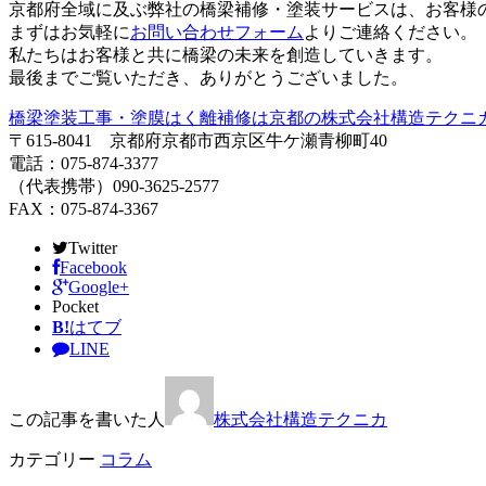
京都府全域に及ぶ弊社の橋梁補修・塗装サービスは、お客様
まずはお気軽に
お問い合わせフォーム
よりご連絡ください。
私たちはお客様と共に橋梁の未来を創造していきます。
最後までご覧いただき、ありがとうございました。
橋梁塗装工事・塗膜はく離補修は京都の株式会社構造テクニ
〒615-8041 京都府京都市西京区牛ケ瀬青柳町40
電話：075-874-3377
（代表携帯）090-3625-2577
FAX：075-874-3367
Twitter
Facebook
Google+
Pocket
B!
はてブ
LINE
この記事を書いた人
株式会社構造テクニカ
カテゴリー
コラム