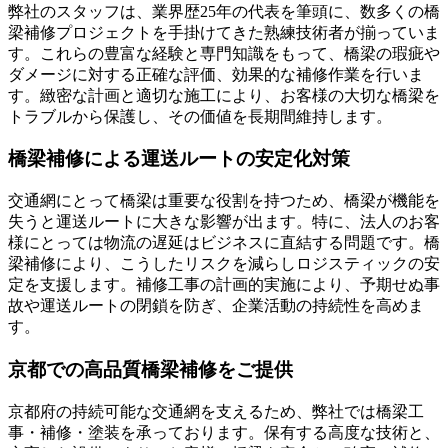
弊社のスタッフは、業界歴25年の代表を筆頭に、数多くの橋
梁補修プロジェクトを手掛けてきた熟練技術者が揃っていま
す。これらの豊富な経験と専門知識をもって、橋梁の瑕疵や
ダメージに対する正確な評価、効果的な補修作業を行いま
す。緻密な計画と適切な施工により、お客様の大切な橋梁を
トラブルから保護し、その価値を長期間維持します。
橋梁補修による運送ルートの安定化対策
交通網にとって橋梁は重要な役割を持つため、橋梁が機能を
失うと運送ルートに大きな影響が出ます。特に、法人のお客
様にとっては物流の遅延はビジネスに直結する問題です。橋
梁補修により、こうしたリスクを減らしロジスティックの安
定を支援します。補修工事の計画的実施により、予期せぬ事
故や運送ルートの閉鎖を防ぎ、企業活動の持続性を高めま
す。
京都での高品質橋梁補修をご提供
京都府の持続可能な交通網を支えるため、弊社では橋梁工
事・補修・塗装を承っております。保有する高度な技術と、