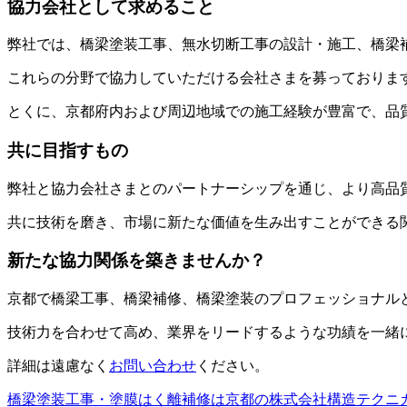
協力会社として求めること
弊社では、橋梁塗装工事、無水切断工事の設計・施工、橋梁
これらの分野で協力していただける会社さまを募っておりま
とくに、京都府内および周辺地域での施工経験が豊富で、品
共に目指すもの
弊社と協力会社さまとのパートナーシップを通じ、より高品
共に技術を磨き、市場に新たな価値を生み出すことができる
新たな協力関係を築きませんか？
京都で橋梁工事、橋梁補修、橋梁塗装のプロフェッショナル
技術力を合わせて高め、業界をリードするような功績を一緒
詳細は遠慮なく
お問い合わせ
ください。
橋梁塗装工事・塗膜はく離補修は京都の株式会社構造テクニ