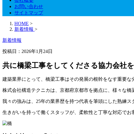
会社概要
お問い合わせ
サイトマップ
HOME
>
新着情報
>
新着情報
投稿日：
2026年1月24日
共に橋梁工事をしてくださる協力会社
建築業界にとって、橋梁工事はその発展の根幹をなす重要な
株式会社構造テクニカは、京都府京都市を拠点に、様々な橋
我々の強みは、25年の業界歴を持つ代表を筆頭にした熟練ス
生きがいを持って働くスタッフが、柔軟性と丁寧な対応でお