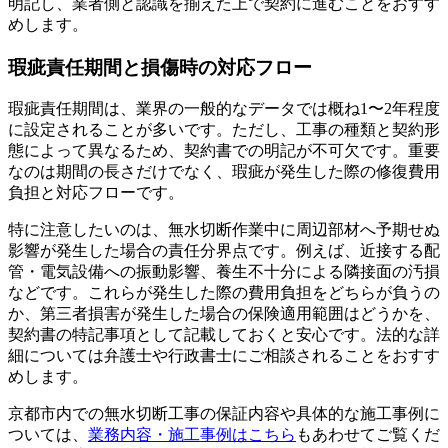
明記し、業者側と認識を揃えた上で契約に進むことをおすす
めします。
瑕疵責任期間と損傷時の対応フロー
瑕疵責任期間は、業界の一般的なデータでは概ね1〜2年程度
に設定されることが多いです。ただし、工事の種類と契約形
態によって異なるため、契約書での明記が不可欠です。重要
なのは期間の長さだけでなく、瑕疵が発生した際の修復費用
負担と対応フローです。
特に注意したいのは、無水切断作業中に周辺部材へ予期せぬ
影響が発生した場合の責任分界点です。例えば、近接する配
管・電気設備への振動影響、養生不十分による隣接面の汚損
などです。これらが発生した際の費用負担をどちらが負うの
か、第三者損害が発生した場合の保険適用範囲はどうかを、
契約書の特記事項として記載しておくと安心です。法的な詳
細については弁護士や行政書士にご相談されることをおすす
めします。
京都市内での無水切断工事の保証内容や具体的な施工事例に
ついては、
業務内容・施工事例はこちら
もあわせてご覧くだ