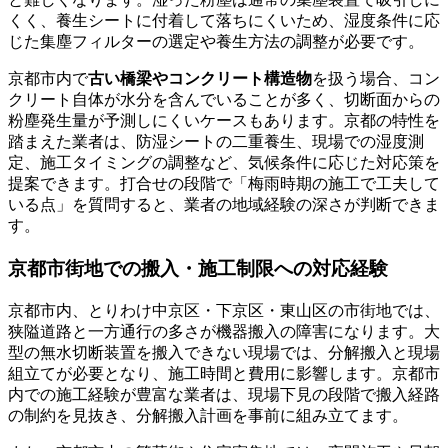
くく、養生シートに付着して落ちにくいため、湿度条件に応
じた集塵フィルターの選定や養生方法の調整が必要です。
京都市内で
古い橋梁やコンクリート構造物
を扱う場合、コン
クリート自体が水分を含んでいることが多く、切断面からの
粉塵発生量が予測しにくいケースもあります。京都の特性を
踏まえた業者は、防湿シートの二重養生、現場での湿度測
定、施工タイミングの調整など、気候条件に応じた対応策を
提案できます。打合せの段階で「梅雨時期の施工で工夫して
いる点」を質問すると、業者の地域経験の深さが判断できま
す。
京都市街地での搬入・施工制限への対応経験
京都市内、とりわけ中京区・下京区・東山区の市街地では、
狭隘道路と一方通行の多さが機器搬入の障害になります。大
型の無水切断装置を搬入できない現場では、分解搬入と現場
組立てが必要となり、施工時間と費用に影響します。京都市
内での施工経験が豊富な業者は、現場下見の段階で搬入経路
の制約を見抜き、分解搬入計画を事前に組み立てます。