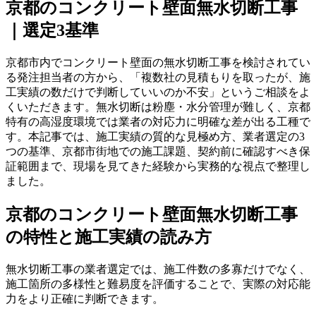
京都のコンクリート壁面無水切断工事
｜選定3基準
京都市内でコンクリート壁面の無水切断工事を検討されてい
る発注担当者の方から、「複数社の見積もりを取ったが、施
工実績の数だけで判断していいのか不安」というご相談をよ
くいただきます。無水切断は粉塵・水分管理が難しく、京都
特有の高湿度環境では業者の対応力に明確な差が出る工種で
す。本記事では、施工実績の質的な見極め方、業者選定の3
つの基準、京都市街地での施工課題、契約前に確認すべき保
証範囲まで、現場を見てきた経験から実務的な視点で整理し
ました。
京都のコンクリート壁面無水切断工事
の特性と施工実績の読み方
無水切断工事の業者選定では、施工件数の多寡だけでなく、
施工箇所の多様性と難易度を評価することで、実際の対応能
力をより正確に判断できます。