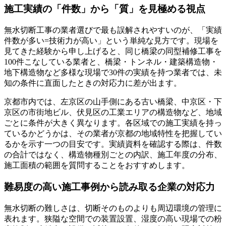
施工実績の「件数」から「質」を見極める視点
無水切断工事の業者選びで最も誤解されやすいのが、「実績
件数が多い=技術力が高い」という単純な見方です。現場を
見てきた経験から申し上げると、同じ橋梁の同型補修工事を
100件こなしている業者と、橋梁・トンネル・建築構造物・
地下構造物など多様な現場で30件の実績を持つ業者では、未
知の条件に直面したときの対応力に差が出ます。
京都市内では、左京区の山手側にある古い橋梁、中京区・下
京区の市街地ビル、伏見区の工業エリアの構造物など、地域
ごとに条件が大きく異なります。各区域での施工実績を持っ
ているかどうかは、その業者が京都の地域特性を把握してい
るかを示す一つの目安です。実績資料を確認する際は、件数
の合計ではなく、構造物種別ごとの内訳、施工年度の分布、
施工面積の範囲を質問することをおすすめします。
難易度の高い施工事例から読み取る企業の対応力
無水切断の難しさは、切断そのものよりも周辺環境の管理に
表れます。狭隘な空間での装置設置、湿度の高い現場での粉