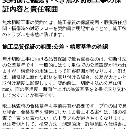
契約前に確認すべき無水切断工事の保
証内容と責任範囲
無水切断工事の契約では、施工品質の保証範囲・瑕疵責任期
間・損傷時の対応フローを契約書に明記することで、施工後
のトラブルを未然に防げます。
施工品質保証の範囲:公差・精度基準の確認
無水切断工事における品質保証で最も重要なのは、切断寸法
の公差基準です。一般的にはミリ単位での公差設定が行われ
ますが、構造物の用途によって許容範囲が異なります。例え
ば、補修後に新たな部材を取り付ける場合、公差が大きいと
取付け精度に影響します。契約前に、切断寸法の公差(±何
mm)、面の平坦度、断面仕上げの品質基準を文書で取り交わ
しておくことが重要です。
竣工検査時の合格基準も事前共有が必要です。プロの目で見
た場合、合格基準を曖昧にしたまま着工する案件は、後の検
査で「言った言わない」のトラブルが起きやすくなります。
発注者側として、検査方法・測定箇所・許容範囲を仕様書に