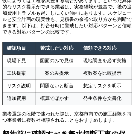
候によっては工程を調整する場合があります」といった具体
的なリスク提示ができる業者は、実務経験が豊富で、後の追
加費用トラブルも起こしにくい傾向にあります。スケジュー
ルと安全計画の現実性も、見積書の余裕の取り方から判断で
きます。以下は、打合せ時に警戒したい対応パターンと信頼
できる対応パターンの比較です。
確認項目
警戒したい対応
信頼できる対応
現場下見
図面のみで見積
現地調査を必ず実施
工法提案
一案のみ提示
複数案を比較提示
リスク説明
問題ないと断言
想定リスクを明示
追加費用
概算でぼかす
発生条件を文書化
業者選定の段階で迷われた際は、京都市内での施工経験を持
つ事業者に複数社相談されることをおすすめします。