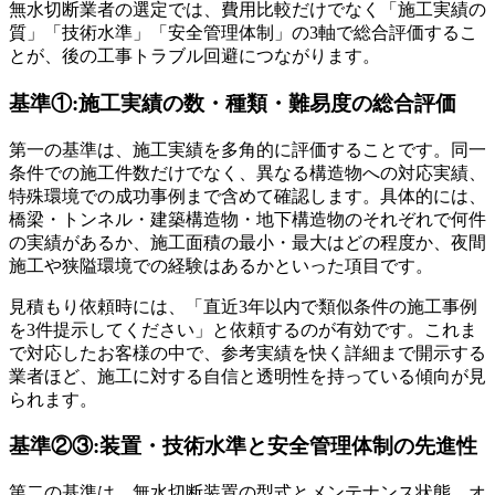
無水切断業者の選定では、費用比較だけでなく「施工実績の
質」「技術水準」「安全管理体制」の3軸で総合評価するこ
とが、後の工事トラブル回避につながります。
基準①:施工実績の数・種類・難易度の総合評価
第一の基準は、施工実績を多角的に評価することです。同一
条件での施工件数だけでなく、異なる構造物への対応実績、
特殊環境での成功事例まで含めて確認します。具体的には、
橋梁・トンネル・建築構造物・地下構造物のそれぞれで何件
の実績があるか、施工面積の最小・最大はどの程度か、夜間
施工や狭隘環境での経験はあるかといった項目です。
見積もり依頼時には、「直近3年以内で類似条件の施工事例
を3件提示してください」と依頼するのが有効です。これま
で対応したお客様の中で、参考実績を快く詳細まで開示する
業者ほど、施工に対する自信と透明性を持っている傾向が見
られます。
基準②③:装置・技術水準と安全管理体制の先進性
第二の基準は、無水切断装置の型式とメンテナンス状態、オ