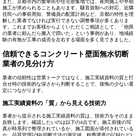
また、京都市内の繁華街や住宅密集地では、夜間施工や早朝
施工が求められることもあります。騒音規制への対応、近隣
住民への事前周知、警備員の配置計画など、京都の特性を理
解した業者でなければ実行できない調整事項が多くありま
す。これまでお客様からよくいただくご相談として、「他県
の業者に頼んだら搬入で躓いた」という事例があり、地域経
験の有無が工事の成否を左右する場面を多く見てきました。
信頼できるコンクリート壁面無水切断
業者の見分け方
業者の信頼性は営業トークではなく、施工実績資料の質と打
合せ時の技術的な深さから判断することで、後悔の少ない選
定につながります。
施工実績資料の「質」から見える技術力
業者から提示される施工実績資料の質は、技術力をそのまま
反映します。確認したいのは以下の4点です。施工前後の写
真が時系列で整理されているか、施工図面が添付されている
か、品質管理記録(切断寸法の測定値、粉塵濃度の記録など)