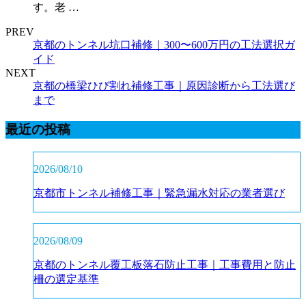
す。老 …
PREV
京都のトンネル坑口補修｜300〜600万円の工法選択ガ
イド
NEXT
京都の橋梁ひび割れ補修工事｜原因診断から工法選び
まで
最近の投稿
2026/08/10
京都市トンネル補修工事｜緊急漏水対応の業者選び
2026/08/09
京都のトンネル覆工板落石防止工事｜工事費用と防止
柵の選定基準