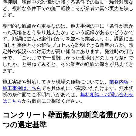
塵抑制、稼働中の設備が近接する条件での振動・騒音対策な
ど、複雑な条件下での施工経験こそが業者の真の実力を映し
ます。
専門的な観点から重要なのは、過去事例の中に「条件が悪か
った現場をどう乗り越えたか」という記録があるかどうかで
す。順調に進んだ案件ばかりを並べる業者よりも、課題に直
面した事例とその解決プロセスを説明できる業者の方が、想
定外の状況への対応力が高い傾向にあります。発注時の打合
せで、「これまでで一番難しかった現場はどのような条件で
したか」と尋ねてみると、その業者の経験の深さが見えてき
ます。
施工実績や対応してきた現場の種類については、
業務内容・
施工事例はこちら
でも具体的にご確認いただけます。無水切
断の条件面でご不明な点があれば、
無料相談・お問い合わせ
はこちら
から個別にご相談ください。
コンクリート壁面無水切断業者選びの3
つの選定基準