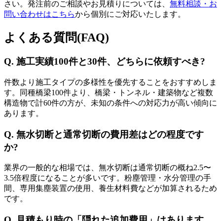
さい。発注前のご相談やお見積りについては、
無料相談・お
問い合わせはこちら
から個別にご対応いたします。
よくある質問(FAQ)
Q. 施工実績100件と30件、どちらに依頼すべき?
件数より施工タイプの多様性を優先することをおすすめしま
す。同種橋梁100件より、橋梁・トンネル・建築物など複数
構造物で計60件の方が、未知の条件への対応力が高い傾向に
あります。
Q. 無水切断と通常切断の費用差はどの程度です
か?
業界の一般的な相場では、無水切断は通常切断の概ね2.5〜
3.5倍程度になることが多いです。粉塵管理・水分管理の手
間、専用集塵装置の使用、養生材料費などが加算されるため
です。
Q. 見積もり時の「隠れた追加費用」はあります