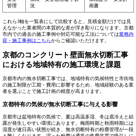
管理
況
画書
これら3軸を一覧表にして比較すると、見積金額だけでは見
えなかった業者間の本質的な差が浮き彫りになります。京都
市内での過去の施工事例や対応可能な工法については
業務内
容・施工事例はこちら
からご確認いただけます。
京都のコンクリート壁面無水切断工事
における地域特有の施工環境と課題
京都市内の無水切断工事では、地域特有の気候特性と市街地
の施工制限が工期・費用に影響するため、地域経験のある業
者を選ぶことで施工計画の精度が高まります。
京都特有の気候が無水切断工事に与える影響
京都市は盆地特有の気候で、夏は高温多湿、冬は底冷えと結
露が発生しやすい環境にあります。梅雨時期と秋雨時期には
湿度が連日高い状態が続き、無水切断特有の粉塵管理が一段
と難しくなります。湿った粉塵は通常の集塵装置で吸引しに