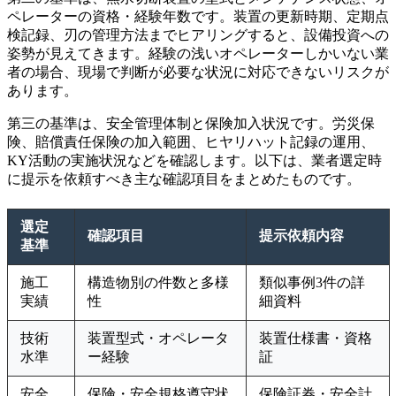
ペレーターの資格・経験年数です。装置の更新時期、定期点
検記録、刃の管理方法までヒアリングすると、設備投資への
姿勢が見えてきます。経験の浅いオペレーターしかいない業
者の場合、現場で判断が必要な状況に対応できないリスクが
あります。
第三の基準は、安全管理体制と保険加入状況です。労災保
険、賠償責任保険の加入範囲、ヒヤリハット記録の運用、
KY活動の実施状況などを確認します。以下は、業者選定時
に提示を依頼すべき主な確認項目をまとめたものです。
選定
確認項目
提示依頼内容
基準
施工
構造物別の件数と多様
類似事例3件の詳
実績
性
細資料
技術
装置型式・オペレータ
装置仕様書・資格
水準
ー経験
証
安全
保険・安全規格遵守状
保険証券・安全計